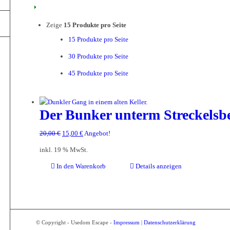
Zeige
15 Produkte pro Seite
15 Produkte pro Seite
30 Produkte pro Seite
45 Produkte pro Seite
Der Bunker unterm Streckelsb
Ursprünglicher
Aktueller
20,00
€
15,00
€
Angebot!
Preis
Preis
inkl. 19 % MwSt.
war:
ist:
20,00 €
15,00 €.
In den Warenkorb
Details anzeigen
© Copyright - Usedom Escape -
Impressum
|
Datenschutzerklärung